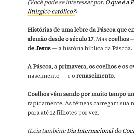
(Você pode se interessar por:
O que é a P
litúrgico católico?
)
Histórias de uma lebre da Páscoa que e
alemão desde o século 17
. Mas
coelhos
de
Jesus
— a história bíblica da Páscoa.
A Páscoa, a primavera, os coelhos e o
nascimento — e o
renascimento
.
Coelhos vêm sendo por muito tempo um
rapidamente. As fêmeas carregam sua n
para até 12 filhotes por vez.
(Leia também:
Dia Internacional do Coel