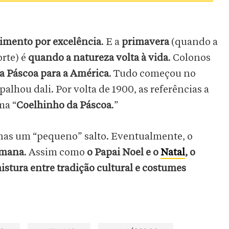
imento por excelência
. E a
primavera
(quando a
rte) é
quando a natureza volta à vida
. Colonos
da Páscoa para a América
. Tudo começou no
alhou dali. Por volta de 1900, as referências a
ma “
Coelhinho da Páscoa
.”
enas um “pequeno” salto. Eventualmente, o
umana
. Assim como
o Papai Noel e o
Natal
,
o
istura entre tradição cultural e costumes