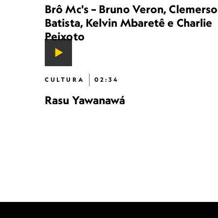
Brô Mc's – Bruno Veron, Clemers
Batista, Kelvin Mbaretê e Charlie
Peixoto
CULTURA
02:34
Rasu Yawanawá