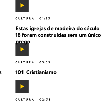
CULTURA
01:23
Estas igrejas de madeira do século
18 foram construídas sem um único
prego
CULTURA
03:35
s
101| Cristianismo
CULTURA
02:38