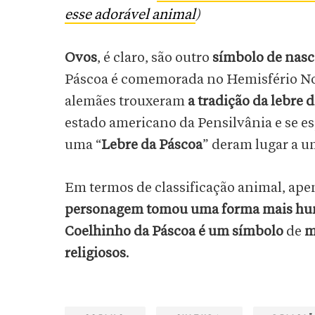
esse adorável animal
)
Ovos
, é claro, são outro
símbolo de nasc
Páscoa é comemorada no Hemisfério No
alemães trouxeram
a tradição da lebre 
estado americano da Pensilvânia e se esp
uma “
Lebre da Páscoa
” deram lugar a u
Em termos de classificação animal, ap
personagem tomou uma forma mais h
Coelhinho da Páscoa é um símbolo
de
m
religiosos
.