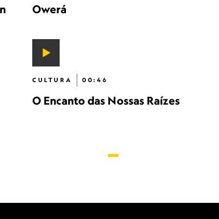
on
Owerá
CULTURA
00:46
O Encanto das Nossas Raízes