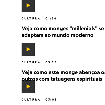
CULTURA
01:34
Veja como monges "millenials" se
adaptam ao mundo moderno
CULTURA
03:23
Veja como este monge abençoa o
outros com tatuagens espirituais
CULTURA
03:05