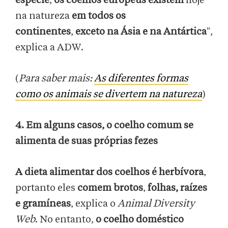
espécie
,
os coelhos europeus existem
hoje
na natureza
em todos os
continentes
,
exceto na Ásia e na Antártica
",
explica a ADW.
(
Para saber mais:
As diferentes formas
como os animais se divertem na natureza
)
4. Em alguns casos, o coelho comum se
alimenta de suas próprias fezes
A dieta alimentar dos coelhos é herbívora
,
portanto eles
comem brotos
,
folhas, raízes
e gramíneas
, explica o
Animal Diversity
Web
. No entanto,
o coelho doméstico