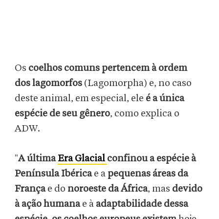
Os
coelhos comuns
pertencem à ordem
dos lagomorfos
(Lagomorpha) e, no caso
deste animal, em especial, ele
é a única
espécie de seu gênero
, como explica o
ADW.
"
A última
Era Glacial
confinou a espécie à
Península Ibérica
e a
pequenas áreas da
França
e do
noroeste da África
, mas
devido
à ação humana
e à
adaptabilidade dessa