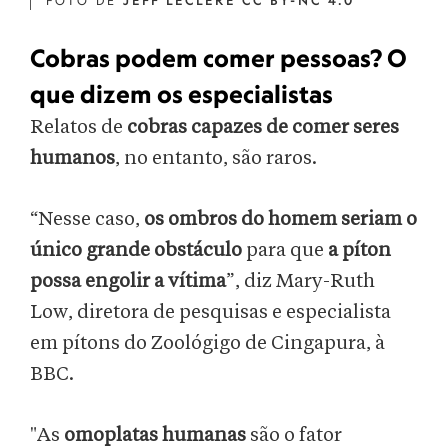
FOTO DE
JEFF LECLERE CC BY-NC 4.0
Cobras podem comer pessoas? O
que dizem os especialistas
Relatos de
cobras capazes de comer seres
humanos
, no entanto, são raros.
“Nesse caso,
os ombros do homem seriam o
único grande obstáculo
para que
a píton
possa engolir a vítima
”, diz Mary-Ruth
Low, diretora de pesquisas e especialista
em pítons do Zoológigo de Cingapura, à
BBC.
"As
omoplatas humanas
são o fator