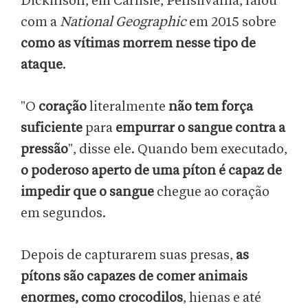
Dickinson, em Carlisle, Pensilvânia, falou
com a
National Geographic
em 2015 sobre
como as vítimas morrem nesse tipo de
ataque
.
"O
coração
literalmente
não tem força
suficiente
para
empurrar o sangue contra a
pressão
", disse ele. Quando bem executado,
o poderoso aperto de uma píton é capaz de
impedir que o sangue
chegue ao coração
em segundos.
Depois de capturarem suas presas,
as
pítons são capazes de comer animais
enormes, como crocodilos
, hienas e até