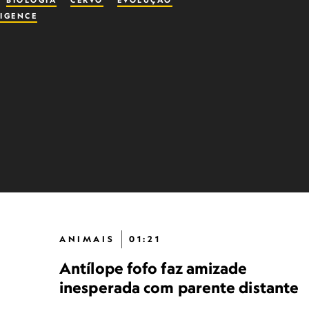
BIOLOGIA
CERVO
EVOLUÇÃO
LIGENCE
ANIMAIS
01:21
Antílope fofo faz amizade
inesperada com parente distante