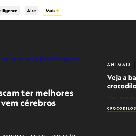
elligence
Alce
Mais
ANIMAIS
Veja a b
crocodil
scam ter melhores
19 de março de 
lvem cérebros
CROCODILO