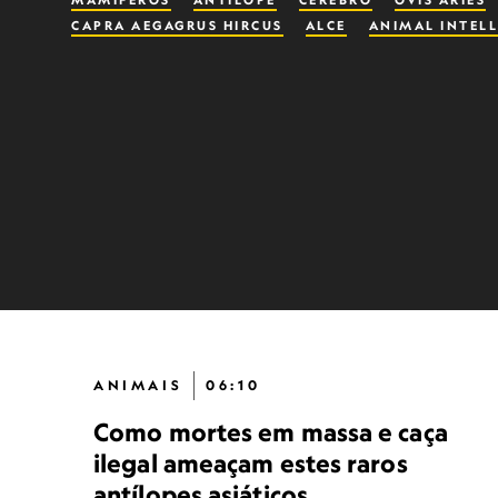
MAMÍFEROS
ANTÍLOPE
CÉREBRO
OVIS ARIES
CAPRA AEGAGRUS HIRCUS
ALCE
ANIMAL INTEL
ANIMAIS
06:10
Como mortes em massa e caça
ilegal ameaçam estes raros
antílopes asiáticos