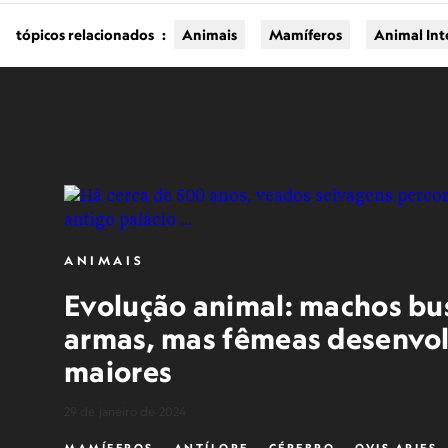
tópicos relacionados
:
Animais
Mamíferos
Animal Int
ANIMAIS
Evolução animal: machos bu
armas, mas fêmeas desenvo
maiores
29 de janeiro de 2024