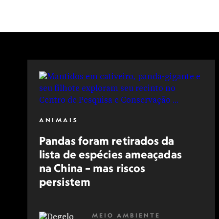
TURISMO CULTURAL
PASSEIO (NATUREZA)
PARQUE
TURISMO CULINÁRIO
PATRIMÔNIO HISTÓRICO
IDADE MÉDIA
PARQUE NACIONAL
PASSEIO A PÉ
ANIMAIS
Pandas foram retirados da
lista de espécies ameaçadas
na China – mas riscos
persistem
MEIO AMBIENTE