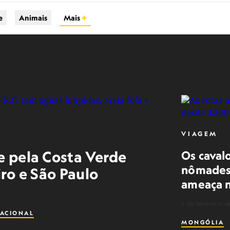
e
Animais
Mais
VIAGEM
e pela Costa Verde
Os caval
nômades:
iro e São Paulo
ameaça 
5 de fevereiro d
ACIONAL
MONGÓLIA