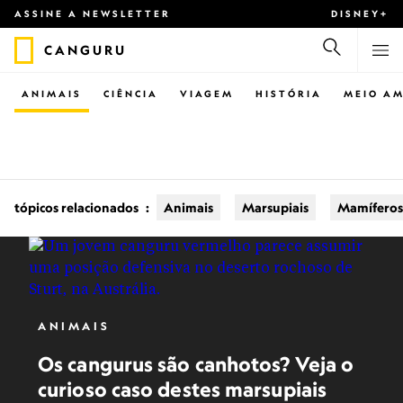
ASSINE A NEWSLETTER
DISNEY+
CANGURU
ANIMAIS
CIÊNCIA
VIAGEM
HISTÓRIA
MEIO AM
tópicos relacionados
:
Animais
Marsupiais
Mamíferos
ANIMAIS
Os cangurus são canhotos? Veja o
curioso caso destes marsupiais