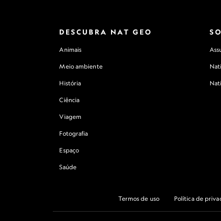
DESCUBRA NAT GEO
S
Animais
Assu
Meio ambiente
Nat
História
Nat
Ciência
Viagem
Fotografia
Espaço
Saúde
Termos de uso
Política de priv