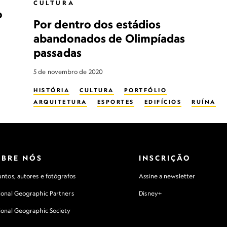
CULTURA
o
Por dentro dos estádios
abandonados de Olimpíadas
passadas
5 de novembro de 2020
HISTÓRIA
CULTURA
PORTFÓLIO
ARQUITETURA
ESPORTES
EDIFÍCIOS
RUÍNA
OBRE NÓS
INSCRIÇÃO
ntos, autores e fotógrafos
Assine a newsletter
ional Geographic Partners
Disney+
ional Geographic Society