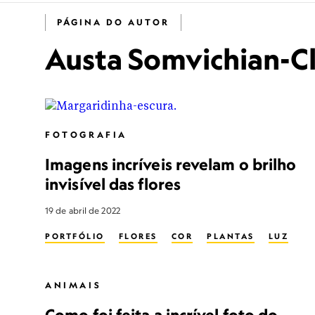
PÁGINA DO AUTOR
Austa Somvichian-C
FOTOGRAFIA
Imagens incríveis revelam o brilho
invisível das flores
19 de abril de 2022
PORTFÓLIO
FLORES
COR
PLANTAS
LUZ
ANIMAIS
Como foi feita a incrível foto do