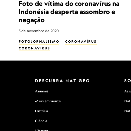
Foto de vítima do coronavírus na
Indonésia desperta assombro e
negação
5 de novembro de 2020
FOTOJORNALISMO
CORONAVÍRUS
CORONAVIRUS
DESCUBRA NAT GEO
S
Animais
Assu
Meio ambiente
Nat
História
Nat
Ciência
Viagem