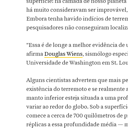
superfície: na camada de nosso planeta
há muito consideravam ser improvável, 
Embora tenha havido indícios de terrem
pesquisadores não conseguiram localizá
“Essa é de longe a melhor evidência de
afirma
Douglas Wiens
, sismólogo espe
Universidade de Washington em St. Loui
Alguns cientistas advertem que mais pe
existência do terremoto e se realmente 
manto inferior esteja situada a uma pr
variar ao redor do globo. Sob a superfíc
comece a cerca de 700 quilômetros de p
réplicas a essa profundidade média — m