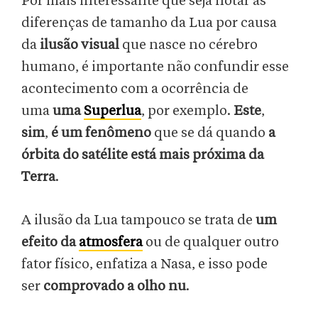
Por mais interessante que seja notar as
diferenças de tamanho da Lua por causa
da
ilusão visual
que nasce no cérebro
humano, é importante não confundir esse
acontecimento com a ocorrência de
uma
uma
Superlua
, por exemplo.
Este
,
sim
,
é um fenômeno
que se dá quando
a
órbita do satélite está mais próxima da
Terra
.
A ilusão da Lua tampouco se trata de
um
efeito da
atmosfera
ou de qualquer outro
fator físico, enfatiza a Nasa, e isso pode
ser
comprovado a olho nu
.