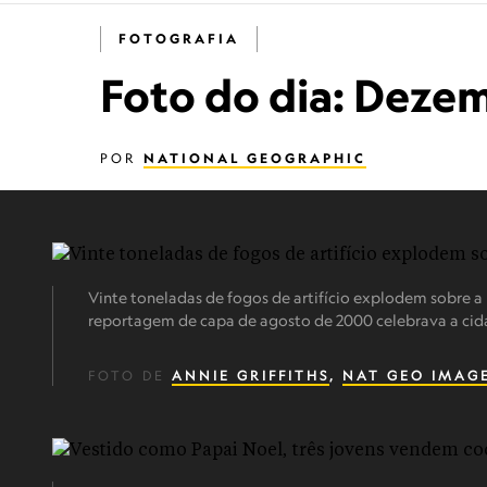
FOTOGRAFIA
Foto do dia: Deze
POR
NATIONAL GEOGRAPHIC
Vinte toneladas de fogos de artifício explodem sobre a
reportagem de capa de agosto de 2000 celebrava a cid
FOTO DE
ANNIE GRIFFITHS
,
NAT GEO IMAG