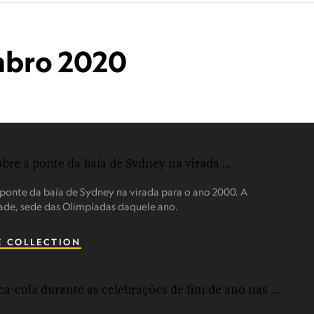
mbro 2020
 ponte da baía de Sydney na virada para o ano 2000. A
ade, sede das Olimpíadas daquele ano.
E COLLECTION