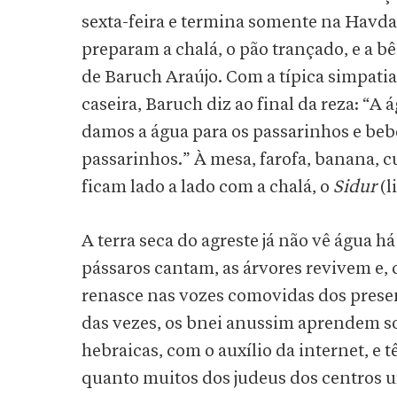
sexta-feira e termina somente na Havdal
preparam a chalá, o pão trançado, e a b
de Baruch Araújo. Com a típica simpatia
caseira, Baruch diz ao final da reza: “A 
damos a água para os passarinhos e beb
passarinhos.” À mesa, farofa, banana, c
ficam lado a lado com a chalá, o
Sidur
(l
A terra seca do agreste já não vê água 
pássaros cantam, as árvores revivem e
renasce nas vozes comovidas dos presen
das vezes, os bnei anussim aprendem soz
hebraicas, com o auxílio da internet, e
quanto muitos dos judeus dos centros u