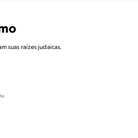
smo
m suas raízes judaicas.
sta