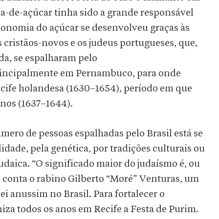
na-de-açúcar tinha sido a grande responsável
economia do açúcar se desenvolveu graças às
s cristãos-novos e os judeus portugueses, que,
da, se espalharam pelo
principalmente em Pernambuco, para onde
ife holandesa (1630–1654), período em que
nos (1637–1644).
mero de pessoas espalhadas pelo Brasil está se
idade, pela genética, por tradições culturais ou
daica. “O significado maior do judaísmo é, ou
”, conta o rabino Gilberto “Moré” Venturas, um
i anussim no Brasil. Para fortalecer o
iza todos os anos em Recife a Festa de Purim.