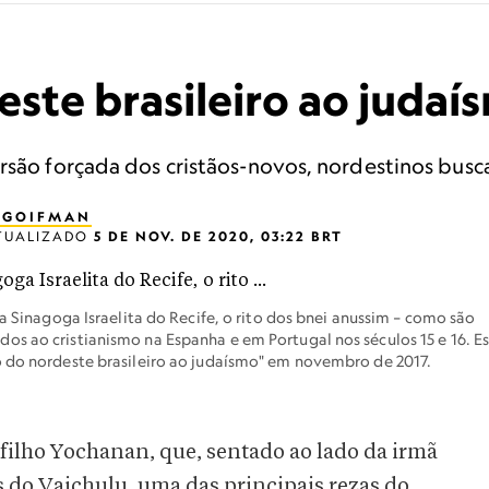
ste brasileiro ao judaí
rsão forçada dos cristãos-novos, nordestinos busca
E GOIFMAN
TUALIZADO
5 DE NOV. DE 2020, 03:22 BRT
na Sinagoga Israelita do Recife, o rito dos bnei anussim – como são
s ao cristianismo na Espanha e em Portugal nos séculos 15 e 16. E
o do nordeste brasileiro ao judaísmo" em novembro de 2017.
filho Yochanan, que, sentado ao lado da irmã
s do Vaichulu, uma das principais rezas do