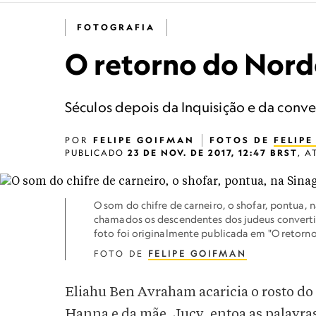
FOTOGRAFIA
O retorno do Norde
Séculos depois da Inquisição e da conve
POR
FELIPE GOIFMAN
FOTOS DE
FELIP
PUBLICADO
23 DE NOV. DE 2017, 12:47 BRST
,
A
O som do chifre de carneiro, o shofar, pontua, 
chamados os descendentes dos judeus convertido
foto foi originalmente publicada em "O retorn
FOTO DE
FELIPE GOIFMAN
Eliahu Ben Avraham acaricia o rosto do 
Hanna e da mãe, Jucy, entoa as palavra