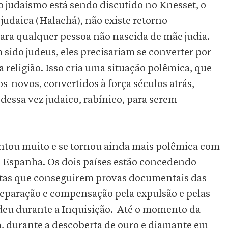
o judaísmo está sendo discutido no Knesset, o
 judaica (Halachá), não existe retorno
para qualquer pessoa não nascida de mãe judia.
sido judeus, eles precisariam se converter por
religião. Isso cria uma situação polêmica, que
s-novos, convertidos à força séculos atrás,
dessa vez judaico, rabínico, para serem
ntou muito e se tornou ainda mais polêmica com
 e Espanha. Os dois países estão concedendo
itas que conseguirem provas documentais das
 reparação e compensação pela expulsão e pelas
udeu durante a Inquisição. Até o momento da
a, durante a descoberta de ouro e diamante em