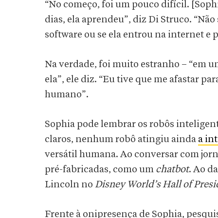
“No começo, foi um pouco difícil. [Soph
dias, ela aprendeu”, diz Di Struco. “Nã
software ou se ela entrou na internet e
Na verdade, foi muito estranho – “em 
ela”, ele diz. “Eu tive que me afastar p
humano”.
Sophia pode lembrar os robôs inteligen
claros, nenhum robô atingiu ainda
a in
versátil humana. Ao conversar com jorn
pré-fabricadas, como um
chatbot
. Ao d
Lincoln no
Disney World’s Hall of Presi
Frente à onipresença de Sophia, pesquisa