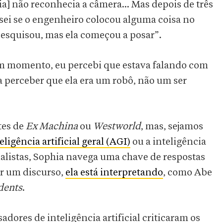
ia] não reconhecia a câmera... Mas depois de três
o sei se o engenheiro colocou alguma coisa no
 pesquisou, mas ela começou a posar”.
um momento, eu percebi que estava falando com
ara perceber que ela era um robô, não um ser
tes de
Ex Machina
ou
Westworld
, mas, sejamos
teligência artificial geral (AGI)
ou a inteligência
alistas, Sophia navega uma chave de respostas
ar um discurso,
ela está interpretando
, como Abe
dents
.
dores de inteligência artificial criticaram os