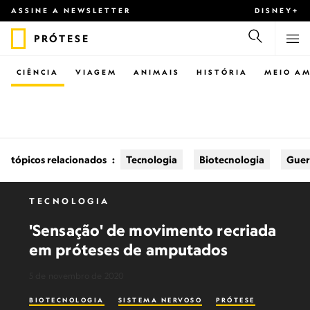
ASSINE A NEWSLETTER
DISNEY+
PRÓTESE
CIÊNCIA
VIAGEM
ANIMAIS
HISTÓRIA
MEIO AM
tópicos relacionados
:
Tecnologia
Biotecnologia
Guerr
TECNOLOGIA
'Sensação' de movimento recriada
em próteses de amputados
5 de novembro de 2020
BIOTECNOLOGIA
SISTEMA NERVOSO
PRÓTESE