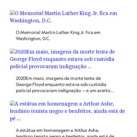
Sul, Carolina do Sul, EUA.
O Memorial Martin Luther King Jr. fica em
Washington, D.C.
2020Em maio, imagens da morte lenta de
George Floyd enquanto estava sob custódia
policial provocaram indignação — e um acerto
de contas — em todos os Estados Unidos.
Enquanto manifestantes do movimento Vidas
Negras Importam tomavam as ruas, muitos
também pressionavam pela remoção de
monumentos em homenagem aos soldados
confederados que lutaram para preservar a
A estátua em homenagem a Arthur Ashe,
escravidão. Em Richmond, Virgínia, o fotógrafo
lendário tenista negro e benfeitor, ainda está de