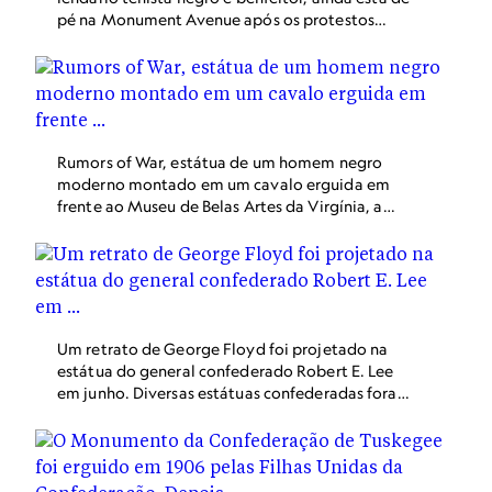
Kris Graves capturou o momento em que
pé na Monument Avenue após os protestos
ativistas transformaram a estátua do general
entre os meses de junho e agosto. Apenas as
confederado Robert E. Lee em um memorial a
estátuas de Ashe e General Lee permanecem no
Floyd.
local.
Rumors of War, estátua de um homem negro
moderno montado em um cavalo erguida em
frente ao Museu de Belas Artes da Virgínia, a
cerca de três quilômetros da estátua de Robert
E. Lee. O governador Northam solicitou a ajuda
do museu para difundir artes mais diversificadas
pela Monument Avenue.
Um retrato de George Floyd foi projetado na
estátua do general confederado Robert E. Lee
em junho. Diversas estátuas confederadas foram
removidas da Monument Avenue em Richmond,
Virgínia, e o governador solicita que o estado
financie a criação de um espaço público mais
inclusivo.