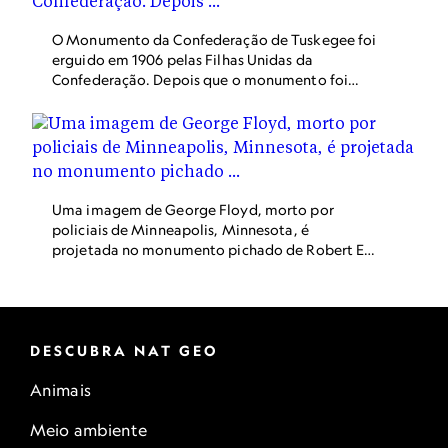
O Monumento da Confederação de Tuskegee foi
erguido em 1906 pelas Filhas Unidas da
Confederação. Depois que o monumento foi
vandalizado em junho, ele foi coberto com uma
lona azul pela prefeitura de Tuskegee, que está
estudando formas de removê-lo
completamente.
Uma imagem de George Floyd, morto por
policiais de Minneapolis, Minnesota, é
projetada no monumento pichado de Robert E.
Lee, em Richmond, Virgínia. Erguida em 1890, a
estátua homenageia o general dos
confederados, que lutavam pela secessão do sul
dos EUA e pela manutenção da escravidão.
DESCUBRA NAT GEO
Animais
Meio ambiente