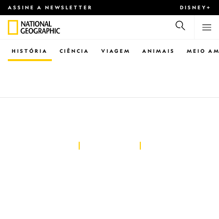
ASSINE A NEWSLETTER
DISNEY+
HISTÓRIA
CIÊNCIA
VIAGEM
ANIMAIS
MEIO AM
HISTÓRIA
Por dentro da
conspiração para
matar Júlio César