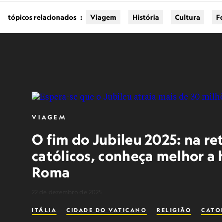
tópicos relacionados
:
Viagem
História
Cultura
F
VIAGEM
O fim do Jubileu 2025: na re
católicos, conheça melhor a h
Roma
22 de dezembro de 2025
ITÁLIA
CIDADE DO VATICANO
RELIGIÃO
CATO