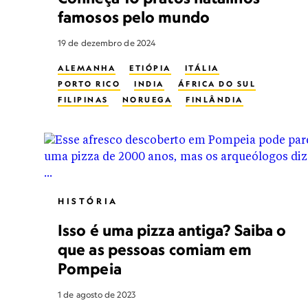
famosos pelo mundo
19 de dezembro de 2024
ALEMANHA
ETIÓPIA
ITÁLIA
PORTO RICO
INDIA
ÁFRICA DO SUL
FILIPINAS
NORUEGA
FINLÂNDIA
EUROPA
MÉXICO
ESPANHA
VENEZUELA
POLÓNIA
DINAMARCA
BRASIL
ALIMENTO
TRADIÇÕES
CULTURA ALIMENTAR
TURISMO CULINÁRIO
FERIADOS
INVERNO
HISTÓRIA
Isso é uma pizza antiga? Saiba o
que as pessoas comiam em
Pompeia
1 de agosto de 2023