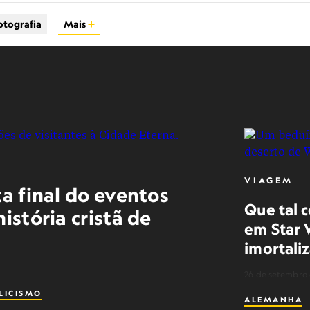
otografia
Mais
VIAGEM
ta final do eventos
Que tal 
istória cristã de
em Star 
imortali
26 de setembro 
LICISMO
ALEMANHA