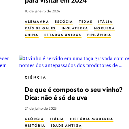
para visitar em 2024
10 de janeiro de 2024
ALEMANHA
ESCÓCIA
TEXAS
ITÁLIA
PAÍS DE GALES
INGLATERRA
NORUEGA
CHINA
ESTADOS UNIDOS
FINLÂNDIA
MADAGÁSCAR
CANADÁ
MÉXICO
CHILE
PARIS
ARGENTINA
DESERTO DE ATACAMA
IRLANDA
TAIWAN
POMPEI
VIAGEM E AVENTURA
AVENTURA
TURISMO DE AVENTURA
ARTES
ALIMENTO
OBSERVAR A VIDA SELVAGEM
CIÊNCIA
MUSEU
VIAGENS EM FAMÍLIA
De que é composto o seu vinho?
CULTURA ALIMENTAR
TURISMO CULINÁRIO
COMIDA DE RUA
FOTOGRAFIA DE VIAGENS
Dica: não é só de uva
ANIMAIS SELVAGENS
MULHERES NA CONSERVAÇÃO
24 de julho de 2023
GEÓRGIA
ITÁLIA
HISTÓRIA MODERNA
HISTÓRIA
IDADE ANTIGA