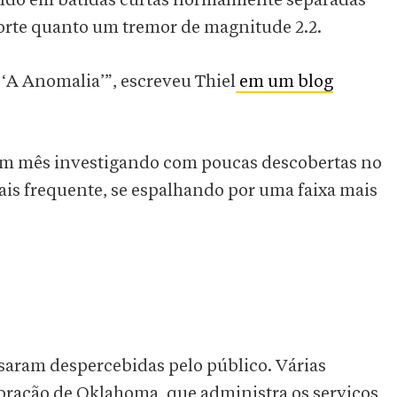
do em batidas curtas normalmente separadas
orte quanto um tremor de magnitude 2.2.
 ‘A Anomalia’”, escreveu Thiel
em um blog
 um mês investigando com poucas descobertas no
ais frequente, se espalhando por uma faixa mais
ssaram despercebidas pelo público. Várias
oração de Oklahoma, que administra os serviços