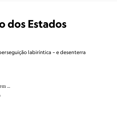
go dos Estados
rseguição labiríntica – e desenterra
m