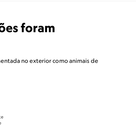
ções foram
mentada no exterior como animais de
a
te
e