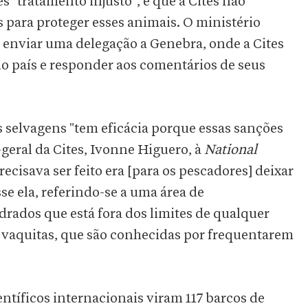
 "tratamento injusto", e que a Cites não
 para proteger esses animais. O ministério
enviar uma delegação a Genebra, onde a Cites
 do país e responder aos comentários de seus
s selvagens "tem eficácia porque essas sanções
-geral da Cites, Ivonne Higuero, à
National
recisava ser feito era [para os pescadores] deixar
sse ela, referindo-se a uma área de
ados que está fora dos limites de qualquer
s vaquitas, que são conhecidas por frequentarem
entíficos internacionais viram 117 barcos de