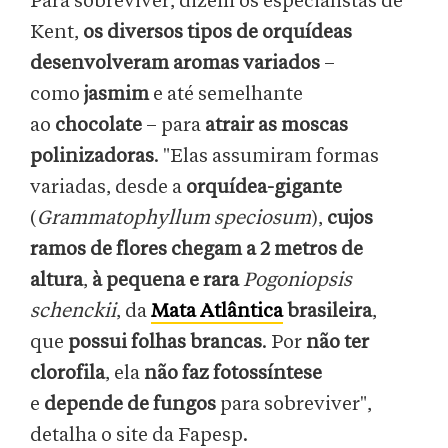
Para sobreviver, dizem os especialistas de
Kent,
os diversos tipos de orquídeas
desenvolveram aromas variados
–
como
jasmim
e até semelhante
ao
chocolate
– para
atrair as moscas
polinizadoras
. "Elas assumiram formas
variadas, desde a
orquídea-gigante
(
Grammatophyllum speciosum
),
cujos
ramos de flores chegam a 2 metros
de
altura
,
à pequena e rara
Pogoniopsis
schenckii
, da
Mata Atlântica
brasileira
,
que
possui folhas brancas
. Por
não ter
clorofila
, ela
não faz fotossíntese
e
depende de fungos
para sobreviver",
detalha o site da Fapesp.