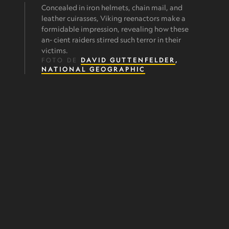
Concealed in iron helmets, chain mail, and
leather cuirasses, Viking reenactors make a
formidable impression, revealing how these
an- cient raiders stirred such terror in their
victims.
FOTO DE
DAVID GUTTENFELDER
,
NATIONAL GEOGRAPHIC