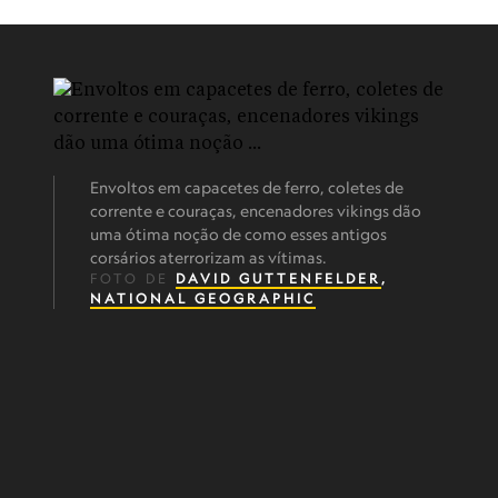
Envoltos em capacetes de ferro, coletes de
corrente e couraças, encenadores vikings dão
uma ótima noção de como esses antigos
corsários aterrorizam as vítimas.
FOTO DE
DAVID GUTTENFELDER
,
NATIONAL GEOGRAPHIC