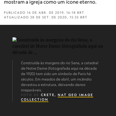
mostram a igreja como um ícone eterno.
PUBLICADO
16 DE ABR. DE 2019, 16:18 BRT
ATUALIZADO
28 DE SET. DE 2020, 15:35 BRT
Construída às margens do rio Sena, a catedral
de Notre Dame (fotografada aqui na década
de 1920) tem sido um símbolo de Paris há
séculos. Em meados de abril, um incêndio
devastou a estrutura, deixando danos
irreparáveis.
FOTO DE
CRETE,
NAT GEO IMAGE
COLLECTION