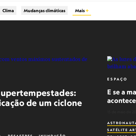
Clima
Mudanças climáticas
Mais
ESPAÇO
 supertempestades:
E se a ma
acontece
ficação de um ciclone
15 de maio de 2
ASTRONAUT
SATÉLITE AR