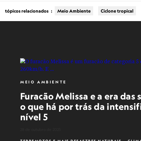
tópicos relacionados
:
Meio Ambiente
Ciclone tropical
MEIO AMBIENTE
Furacão Melissa e a era das
o que há por trás da intensi
nível 5
28 de outubro de 2025