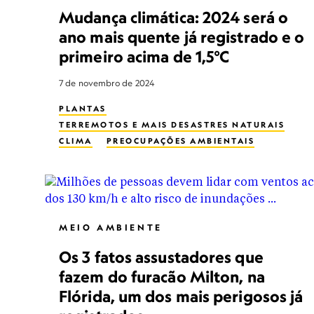
Mudança climática: 2024 será o
ano mais quente já registrado e o
primeiro acima de 1,5°C
7 de novembro de 2024
PLANTAS
TERREMOTOS E MAIS DESASTRES NATURAIS
CLIMA
PREOCUPAÇÕES AMBIENTAIS
MUDANÇAS CLIMÁTICAS
DESASTRES
FOGO
EFEITO ESTUFA
RECURSOS NATURAIS
POPULAÇÃO
CHUVA
NÍVEL MÉDIO DO MAR
TEMPESTADE
INCÊNDIO FLORESTAL
HEAT
MEIO AMBIENTE
Os 3 fatos assustadores que
fazem do furacão Milton, na
Flórida, um dos mais perigosos já