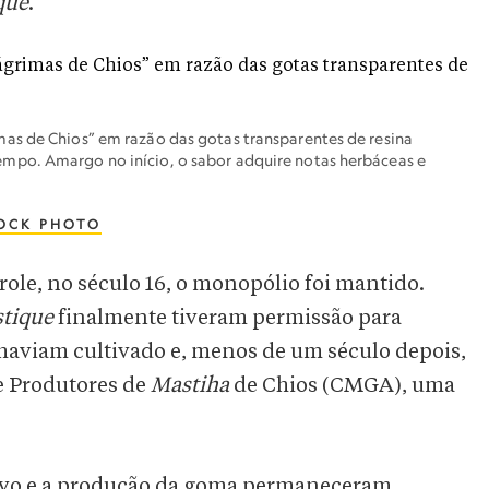
que
.
as de Chios” em razão das gotas transparentes de resina
mpo. Amargo no início, o sabor adquire notas herbáceas e
OCK PHOTO
le, no século 16, o monopólio foi mantido.
tique
finalmente tiveram permissão para
haviam cultivado e, menos de um século depois,
de Produtores de
Mastiha
de Chios (CMGA), uma
tivo e a produção da goma permaneceram