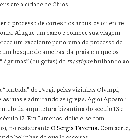
eus até a cidade de Chios.
er o processo de cortes nos arbustos ou entre
 goma. Alugue um carro e comece sua viagem
erece um excelente panorama do processo de
e um bosque de aroeiras-da-praia em que os
“lágrimas” (ou gotas) de
mástique
brilhando ao
a “pintada” de Pyrgi, pelas vizinhas Olympi,
as ruas e admirando as igrejas. Agioi Apostoli,
xemplo da arquitetura bizantina do século 13 e
século 17. Em Limenas, delicie-se com
ão), no restaurante
O Sergis Taverna
. Com sorte,
lando bolinhas de queijo caseiras.