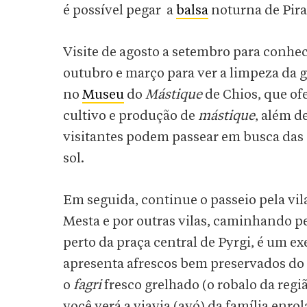
é possível pegar a
balsa
noturna de Pira
Visite de agosto a setembro para conhec
outubro e março para ver a limpeza da
no
Museu
do
Mástique
de Chios, que of
cultivo e produção de
mástique
, além d
visitantes podem passear em busca das 
sol.
Em seguida, continue o passeio pela vil
Mesta e por outras vilas, caminhando pel
perto da praça central de Pyrgi, é um e
apresenta afrescos bem preservados do 
o
fagri
fresco grelhado (o robalo da regi
você verá a yiayia (avó) da família enro