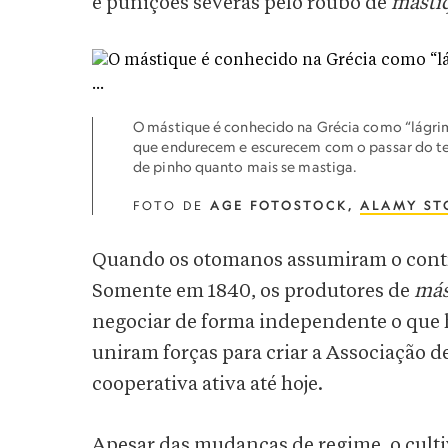
e punições severas pelo roubo de
másti
O mástique é conhecido na Grécia como “lágrim
que endurecem e escurecem com o passar do te
de pinho quanto mais se mastiga.
FOTO DE
AGE FOTOSTOCK,
ALAMY ST
Quando os otomanos assumiram o contro
Somente em 1840, os produtores de
más
negociar de forma independente o que 
uniram forças para criar a Associação 
cooperativa ativa até hoje.
Apesar das mudanças de regime, o cul