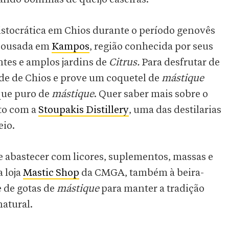
ristocrática em Chios durante o período genovês
 pousada em
Kampos
, região conhecida por seus
tes e amplos jardins de
Citrus.
Para desfrutar de
dade de Chios e prove um coquetel de
mástique
que puro de
mástique
. Quer saber mais sobre o
ato com a
Stoupakis Distillery
, uma das destilarias
eio.
e abastecer com licores, suplementos, massas e
 loja
Mastic Shop
da CMGA, também à beira-
 de gotas de
mástique
para manter a tradição
natural.