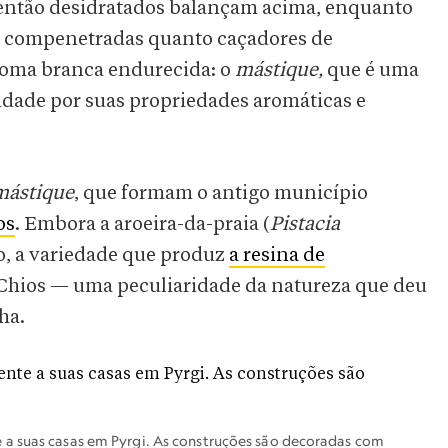
imentão desidratados balançam acima, enquanto
 compenetradas quanto caçadores de
goma branca endurecida: o
mástique,
que é uma
uidade por suas propriedades aromáticas e
mástique
, que formam o antigo município
os
. Embora a
aroeira-da-praia (
Pistacia
o, a variedade que produz
a resina de
 Chios — uma peculiaridade da natureza que deu
ha.
a suas casas em Pyrgi. As construções são decoradas com