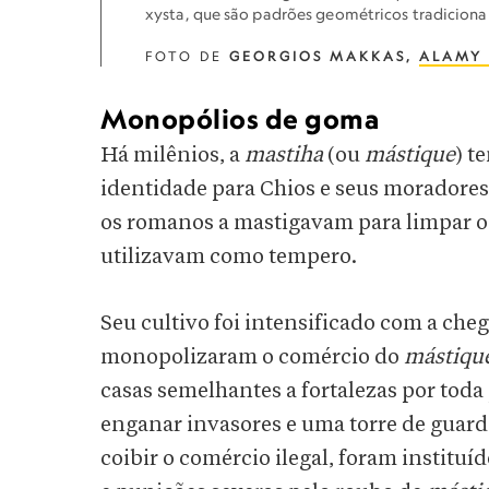
xysta, que são padrões geométricos tradicionai
FOTO DE
GEORGIOS MAKKAS,
ALAMY 
Monopólios de goma
Há milênios, a
mastiha
(ou
mástique
) t
identidade para Chios e seus moradores
os romanos a mastigavam para limpar os 
utilizavam como tempero.
Seu cultivo foi intensificado com a che
monopolizaram o comércio do
mástiqu
casas semelhantes a fortalezas por toda
enganar invasores e uma torre de guarda
coibir o comércio ilegal, foram instituí