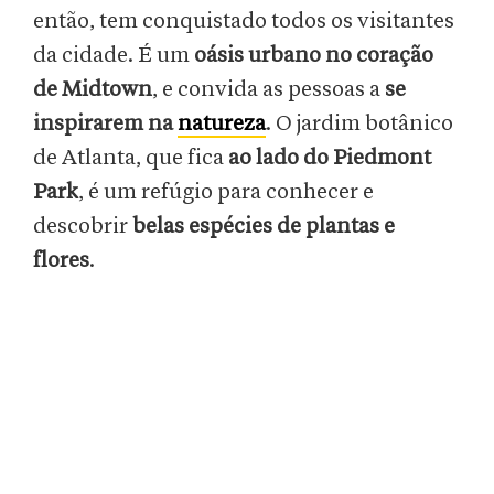
então, tem conquistado todos os visitantes
da cidade. É um
oásis urbano no coração
de Midtown
, e convida as pessoas a
se
inspirarem na
natureza
. O jardim botânico
de Atlanta, que fica
ao lado do Piedmont
Park
, é um refúgio para conhecer e
descobrir
belas espécies de plantas e
flores
.
Um dos destaques do local é o
Cascade
Garden
, onde se encontra uma
verdadeira
obra de arte
: a
Earth Goddess
(Deusa da
Terra), uma
escultura de sete metros de
altura
criada pela Mosaïcultures