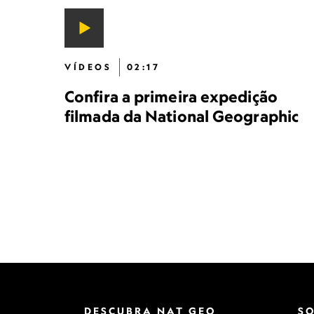
VÍDEOS
02:17
Confira a primeira expedição
filmada da National Geographic
DESCUBRA NAT GEO
S