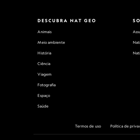
DESCUBRA NAT GEO
S
Animais
Assu
Meio ambiente
Nat
História
Nat
Ciência
Viagem
Fotografia
Espaço
Saúde
Termos de uso
Política de priv