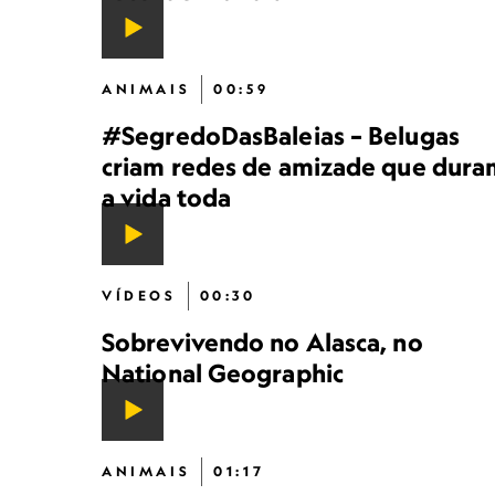
ANIMAIS
00:59
#SegredoDasBaleias – Belugas
criam redes de amizade que dura
a vida toda
VÍDEOS
00:30
Sobrevivendo no Alasca, no
National Geographic
ANIMAIS
01:17