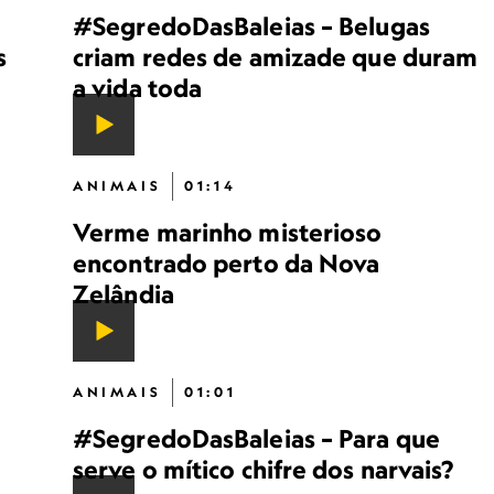
#SegredoDasBaleias – Belugas
s
criam redes de amizade que duram
a vida toda
ANIMAIS
01:14
Verme marinho misterioso
encontrado perto da Nova
Zelândia
ANIMAIS
01:01
#SegredoDasBaleias – Para que
serve o mítico chifre dos narvais?