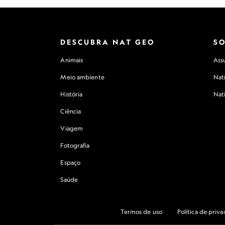
DESCUBRA NAT GEO
S
Animais
Assu
Meio ambiente
Nat
História
Nat
Ciência
Viagem
Fotografia
Espaço
Saúde
Termos de uso
Política de priv