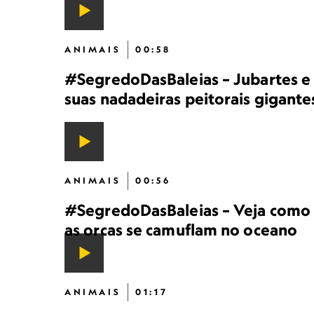
ANIMAIS
00:58
#SegredoDasBaleias – Jubartes e
suas nadadeiras peitorais gigante
ANIMAIS
00:56
#SegredoDasBaleias – Veja como
as orcas se camuflam no oceano
ANIMAIS
01:17