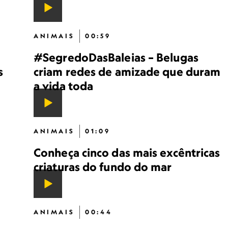
ANIMAIS
00:59
#SegredoDasBaleias – Belugas
s
criam redes de amizade que duram
a vida toda
ANIMAIS
01:09
Conheça cinco das mais excêntricas
criaturas do fundo do mar
ANIMAIS
00:44