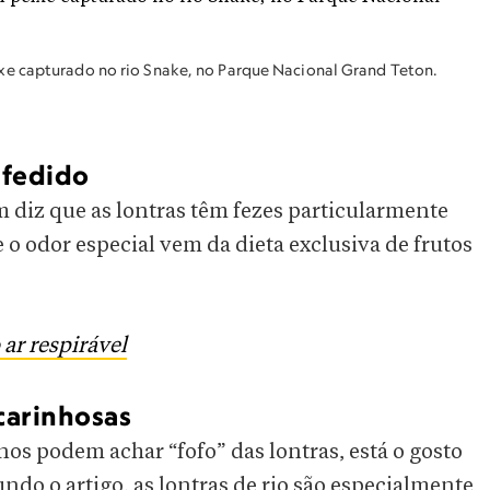
xe capturado no rio Snake, no Parque Nacional Grand Teton.
 fedido
diz que as lontras têm fezes particularmente
 o odor especial vem da dieta exclusiva de frutos
 ar respirável
 carinhosas
s podem achar “fofo” das lontras, está o gosto
undo o artigo, as lontras de rio são especialmente