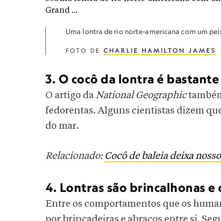
Uma lontra de rio norte-americana com um pei
FOTO DE
CHARLIE HAMILTON JAMES
3. O cocô da lontra é bastante
O artigo da
National Geographic
também 
fedorentas. Alguns cientistas dizem que
do mar.
Relacionado:
Cocô de baleia deixa nosso
4. Lontras são brincalhonas e
Entre os comportamentos que os humano
por brincadeiras e abraços entre si. Seg