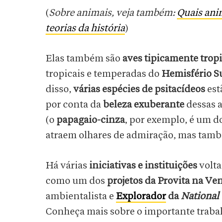
(
Sobre animais, veja também:
Quais anim
teorias da história
)
Elas também são
aves tipicamente tropi
tropicais e temperadas do
Hemisfério S
disso,
várias espécies de psitacídeos
est
por conta da
beleza exuberante
dessas a
(o
papagaio-cinza
, por exemplo, é um 
atraem olhares de admiração, mas ta
Há várias
iniciativas e instituições
volta
como um dos
projetos da Provita na Ve
ambientalista e
Explorador
da
National
Conheça mais sobre o importante trabal