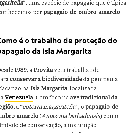
rgariteña
”, uma espécie de papagaio que é típica
l conhecemos por
papagaio-de-ombro-amarelo
Como é o trabalho de proteção do
papagaio da Isla Margarita
Desde
1989
, a
Provita
vem trabalhando
ara
conservar a biodiversidade
da península
Macanao na
Isla Margarita
, localizada
na
Venezuela
. Com foco na
ave tradicional da
egião
, a “
cotorra margariteña
”, o
papagaio-de-
mbro-amarelo
(
Amazona barbadensis
) como
ímbolo de conservação, a instituição