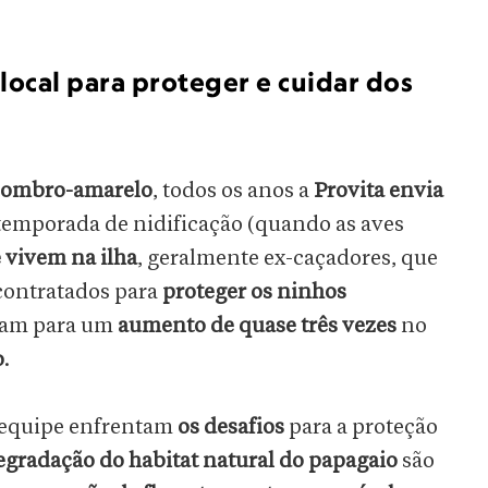
ocal para proteger e cuidar dos
-ombro-amarelo
,
todos os anos a
Provita envia
temporada de nidificação (quando as aves
 vivem na ilha
, geralmente ex-caçadores, que
contratados para
proteger os ninhos
íram para um
aumento de quase três vezes
no
o
.
 equipe enfrentam
os desafios
para a proteção
egradação do habitat natural do papagaio
são