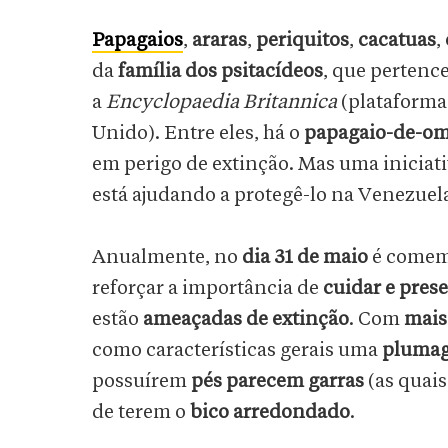
Papagaios
,
araras
,
periquitos
,
cacatuas
,
da
família dos psitacídeos
, que perten
a
Encyclopaedia Britannica
(plataforma
Unido). Entre eles, há o
papagaio-de-o
em perigo de extinção. Mas uma iniciat
está ajudando a protegê-lo na Venezuel
Anualmente, no
dia 31 de maio
é comem
reforçar a importância de
cuidar e prese
estão
ameaçadas de extinção
. Com
mais
como características gerais uma
plumag
possuírem
pés parecem garras
(as quai
de terem o
bico arredondado
.