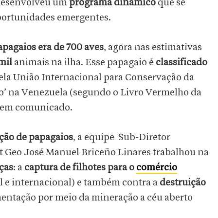
esenvolveu um
programa dinâmico
que se
portunidades emergentes.
pagaios era de 700 aves
, agora nas estimativas
 mil
animais na ilha. Esse papagaio é
classificado
ela União Internacional para Conservação da
o’ na Venezuela (segundo o Livro Vermelho da
a em comunicado.
ção de papagaios
, a equipe Sub-Diretor
t Geo José Manuel Briceño Linares trabalhou na
ças
: a
captura de filhotes para o
comércio
l e internacional) e também contra a
destruição
imentação por meio da mineração a céu aberto