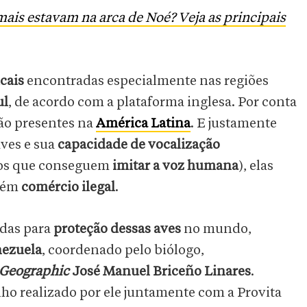
ais estavam na arca de Noé? Veja as principais
cais
encontradas especialmente nas regiões
ul
, de acordo com a plataforma inglesa. Por conta
ão presentes na
América Latina
. E justamente
ves e sua
capacidade de vocalização
dos que conseguem
imitar a voz humana
), elas
mbém
comércio ilegal
.
das para
proteção dessas aves
no mundo,
nezuela
, coordenado pelo biólogo,
 Geographic
José Manuel Briceño Linares
.
ho realizado por ele juntamente com a Provita