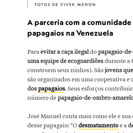
FOTOS DE VIVEK MENON
A parceria com a comunidade l
papagaios na Venezuela
Para
evitar a caça ilegal
do
papagaio-de
uma equipe de ecoguardiões
durante a 
constroem seus ninhos). São
jovens que
são organizados em uma cooperativa e 
dos
papagaios
. Seus esforços contribu
número de
papagaio-de-ombro-amarel
José Manuel conta mais como ele e sua
desse papagaio: “O
desmatamento
e a
d