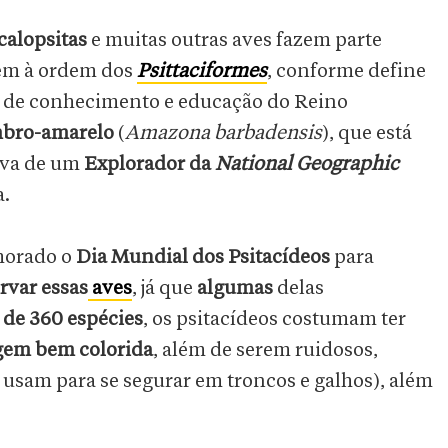
calopsitas
e muitas outras aves fazem parte
cem à ordem dos
Psittaciformes
, conforme define
 de conhecimento e educação do Reino
mbro-amarelo
(
Amazona barbadensis
), que está
iva de um
Explorador da
National Geographic
a.
orado o
Dia Mundial dos Psitacídeos
para
rvar essas
aves
, já que
algumas
delas
 de 360 espécies
, os psitacídeos costumam ter
em bem colorida
, além de serem ruidosos,
s usam para se segurar em troncos e galhos), além