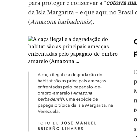
para proteger e conservar a “
cotorra ma
da Isla Margarita – e que aqui no Brasi
(
Amazona barbadensis
).
A caça ilegal e a degradação do
habitat são as principais ameaças
p
enfrentadas pelo papagaio-de-
ombro-amarelo (
Amazona
barbadensis
), uma espécie de
papagaio típica da Isla Margarita, na
r
Venezuela.
o
FOTO DE
JOSÉ MANUEL
s
BRICEÑO LINARES