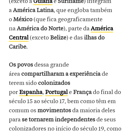
(exceto a
Guiana
e
Suriname
) integram
a
América Latina
, que engloba também
o
México
(que fica geograficamente
na
América do Norte
), parte da
América
Central
(exceto
Belize
) e das
ilhas do
Caribe
.
Os povos
dessa grande
área
compartilharam a experiência
de
terem sido
colonizados
por
Espanha
,
Portugal
e
França
do final do
século 15 ao século 17, bem como têm em
comum os
movimentos
da maioria deles
para
se tornarem independentes
de seus
colonizadores no início do século 19, como