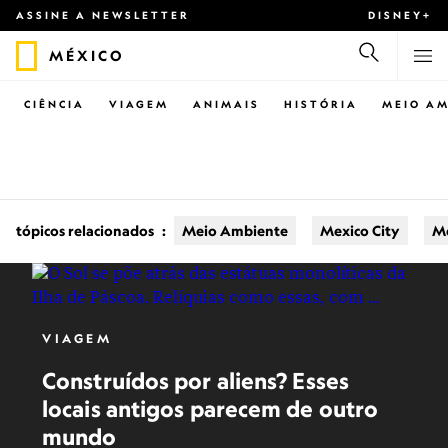
ASSINE A NEWSLETTER
DISNEY+
MÉXICO
CIÊNCIA
VIAGEM
ANIMAIS
HISTÓRIA
MEIO AM
tópicos relacionados
:
Meio Ambiente
Mexico City
M
VIAGEM
Construídos por aliens? Esses
locais antigos parecem de outro
mundo