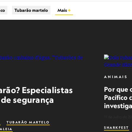
nco
Tubarão martelo
Mais
ANIMAIS
rão? Especialistas
Por que 
Pacífico
 de segurança
investig
11 de julho de 2
A
TUBARÃO MARTELO
SHARKFEST
ALEIA