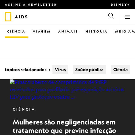
ASSINE A NEWSLETTER
DISNEY+
AIDS
CIÊNCIA
VIAGEM
ANIMAIS
HISTÓRIA
MEIO AM
tópicos relacionados
:
Vírus
Saúde pública
Ciência
CIÊNCIA
Mulheres são negligenciadas em
tratamento que previne infecção