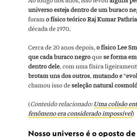
Ao longo dos anos, isso levou
alguns pe
universo esteja dentro de um buraco ne
foram
o físico teórico
Raj Kumar Pathria
década de 1970.
Cerca de 20 anos depois,
o físico Lee S
que cada buraco negro
que
se forma em
dentro dele
, com uma física ligeirament
brotam uns dos outros
,
mutando e
“
evo
chamou isso de
seleção natural cosmol
(
Conteúdo relacionado:
Uma colisão ent
fenômeno era considerado impossível
)
Nosso universo é o oposto d