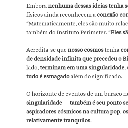
Embora
nenhuma dessas ideias tenha s
físicos ainda reconhecem a
conexão con
“Matematicamente, eles são muito relaci
também do Instituto Perimeter. “
Eles s
Acredita-se que
nosso cosmos
tenha
co
de densidade infinita que precedeu o B
lado,
terminam em uma singularidade
,
tudo é esmagado
além do significado.
O horizonte de eventos de um buraco 
singularidade
—
também é seu ponto s
aspiradores cósmicos na cultura pop
,
os
relativamente tranquilos
.