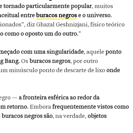
e tornado particularmente popular
, muitos
ceitual entre
buracos negros
e o universo
.
onados”, diz Ghazal Geshnizjani, físico teórico
ão como o oposto um do outro
.”
meçado com uma singularidade
, aquele
ponto
ig Bang
. Os
buracos negros
, por outro
 um minúsculo ponto de descarte de lixo
onde
negro —
a fronteira esférica ao redor da
em retorno
. Embora
frequentemente vistos como
 buracos negros são
, na verdade,
objetos