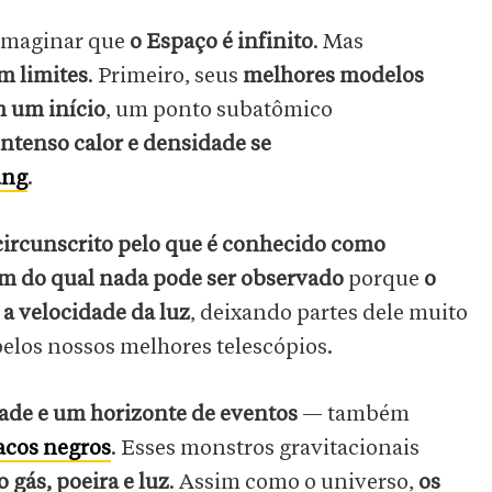
l imaginar que
o Espaço é infinito
. Mas
m limites
. Primeiro, seus
melhores modelos
m um início
, um ponto subatômico
intenso calor e densidade se
ang
.
 circunscrito pelo que é conhecido como
ém do qual nada pode ser observado
porque
o
a velocidade da luz
, deixando partes dele muito
pelos nossos melhores telescópios.
ade e um horizonte de eventos
— também
acos negros
. Esses monstros gravitacionais
 gás, poeira e luz
. Assim como o universo,
os