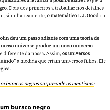
squisadores a levantar a possibilidade
de que
o
gro
. Dois dos primeiros a trabalhar nos detalhes
e, simultaneamente,
o matemático I. J. Good
na
molin deu um passo adiante com uma teoria de
 nosso universo
produz um novo universo
e diferente da nossa. Assim,
os universos
luindo
” à medida que criam universos filhos. Ele
ógica
.
re buracos negros surpreende os cientistas:
e um buraco negro