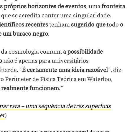
s próprios horizontes de eventos
, uma
fronteira
 que se acredita conter uma singularidade.
ientíficos recentes
tenham
sugerido que
todo
o
de um buraco negro
.
o da cosmologia comum,
a possibilidade
o
não é apenas para universitários
 tarde. “
É certamente uma ideia razoável
”, diz
to Perimeter de Física Teórica em Waterloo,
es realmente funcionem
.”
unar rara – uma sequência de três superluas
er
)