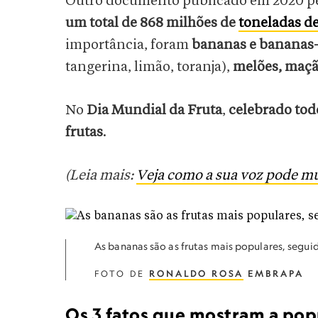
Outro documento publicado em 2020 p
um total de 868 milhões de
toneladas de
importância, foram
bananas e bananas-
tangerina, limão, toranja),
melões, maçã
No
Dia Mundial da Fruta
,
celebrado todo
frutas
.
(Leia mais:
Veja como a sua voz pode m
As bananas são as frutas mais populares, seguida
FOTO DE
RONALDO ROSA
EMBRAPA
Os 3 fatos que mostram a pop