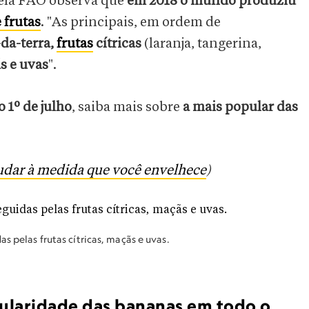
ela FAO observa que
em 2018 o mundo produziu
 frutas
. "As principais, em ordem de
da-terra,
frutas
cítricas
(laranja, tangerina,
s e uvas
".
 1º de julho
, saiba mais sobre
a mais popular das
udar à medida que você envelhece
)
s pelas frutas cítricas, maçãs e uvas.
ularidade das bananas em todo o