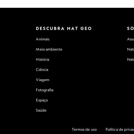
DESCUBRA NAT GEO
S
Animais
Assu
Meio ambiente
Nat
História
Nat
Ciência
Viagem
Fotografia
Espaço
Saúde
Termos de uso
Política de priv