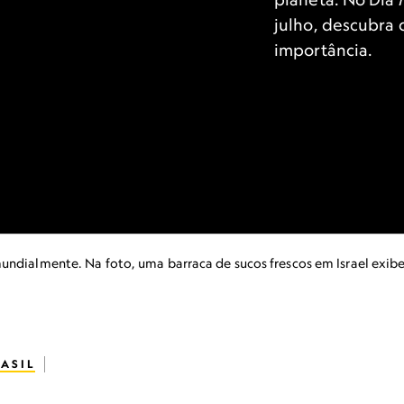
julho, descubra 
importância.
ndialmente. Na foto, uma barraca de sucos frescos em Israel exibe 
ASIL