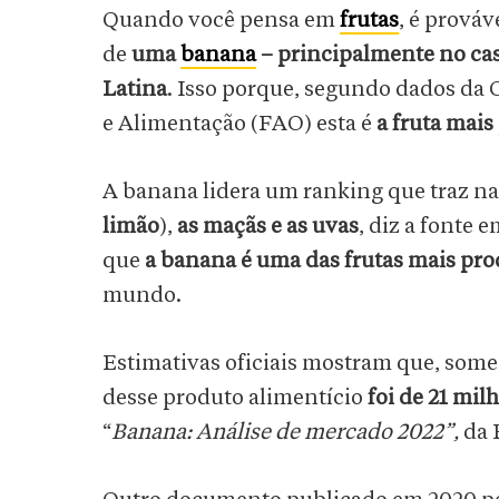
Quando você pensa em
frutas
, é prováv
de
uma
banana
– principalmente no cas
Latina
. Isso porque, segundo dados da
e Alimentação (FAO) esta é
a fruta mai
A banana lidera um ranking que traz n
limão
),
as
maçãs e as uvas
, diz a fonte 
que
a banana é uma das frutas mais pr
mundo.
Estimativas oficiais mostram que,
some
desse produto alimentício
foi de 21 mil
“
Banana: Análise de mercado 2022”,
da 