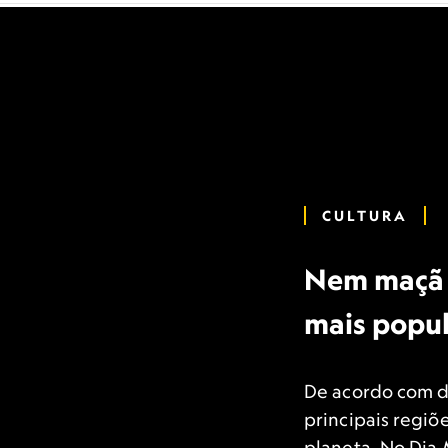
CULTURA
Nem maçã n
mais popu
De acordo com da
principais regiõ
planeta. No Dia 