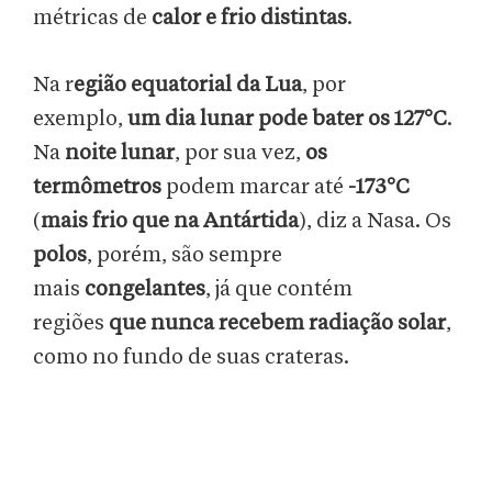
métricas de
calor e frio distintas
.
Na r
egião equatorial da Lua
, por
exemplo,
um dia lunar pode bater os 127°C
.
Na
noite lunar
, por sua vez,
os
termômetros
podem marcar até
-173°C
(
mais frio que na Antártida
), diz a Nasa. Os
polos
, porém, são sempre
mais
congelantes
, já que contém
regiões
que nunca recebem radiação solar
,
como no fundo de suas crateras.