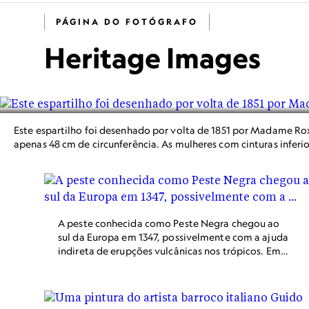
PÁGINA DO FOTÓGRAFO
Heritage Images
Este espartilho foi desenhado por volta de 1851 por Madame Rox
apenas 48 cm de circunferência. As mulheres com cinturas inferi
A peste conhecida como Peste Negra chegou ao
sul da Europa em 1347, possivelmente com a ajuda
indireta de erupções vulcânicas nos trópicos. Em
poucos anos, ela se espalhou para o norte. Esta
imagem de um manuscrito iluminado retrata o
enterro das vítimas da peste em Tournai, Bélgica,
em 1353.