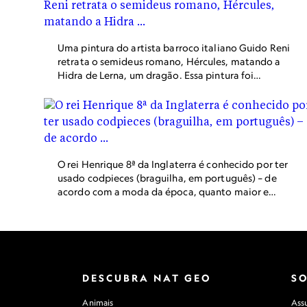
Uma pintura do artista barroco italiano Guido Reni
retrata o semideus romano, Hércules, matando a
Hidra de Lerna, um dragão. Essa pintura foi
concluída por volta de 1620 e está localizada
atualmente no Museu do Louvre, em Paris, França.
O rei Henrique 8ª da Inglaterra é conhecido por ter
usado codpieces (braguilha, em português) – de
acordo com a moda da época, quanto maior e
mais elaborado o codpiece, mais másculo era o
usuário.
DESCUBRA NAT GEO
S
Animais
Assu