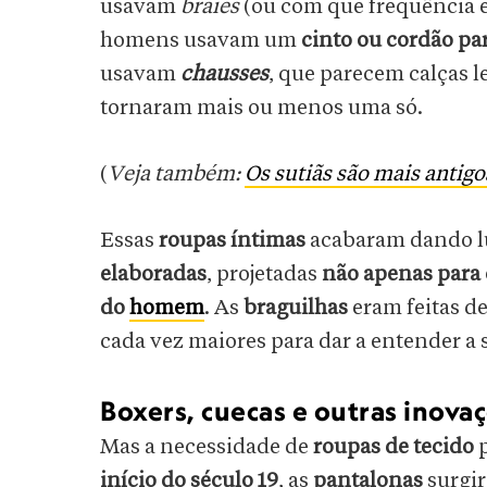
usavam
braies
(ou com que frequência e
homens usavam um
cinto ou cordão pa
usavam
chausses
, que parecem calças l
tornaram mais ou menos uma só.
(
Veja também:
Os sutiãs são mais antig
Essas
roupas íntimas
acabaram dando l
elaboradas
, projetadas
não apenas para 
do
homem
. As
braguilhas
eram feitas d
cada vez maiores para dar a entender a 
Boxers, cuecas e outras inova
Mas a necessidade de
roupas de tecido
p
início do século 19
, as
pantalonas
surgir