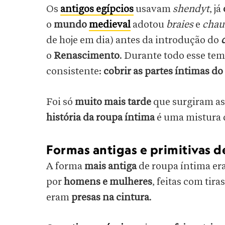
Os
antigos egípcios
usavam
shendyt
, já
o
mundo
medieval
adotou
braies
e
chau
de hoje em dia) antes da introdução do
o
Renascimento
. Durante todo esse t
consistente:
cobrir as partes íntimas 
Foi só
muito mais tarde
que surgiram as 
história da roupa íntima
é uma mistura
Formas antigas e primitivas d
A forma
mais antiga
de roupa íntima er
por
homens e mulheres
, feitas com tira
eram
presas na cintura
.