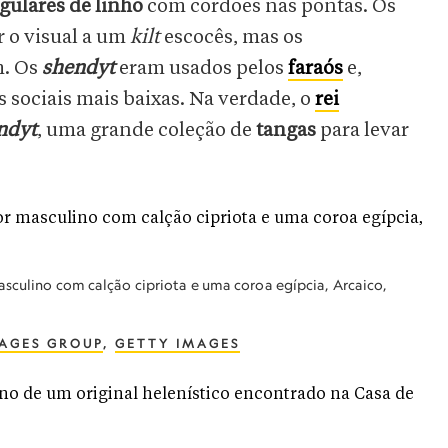
ngulares de linho
com cordões nas pontas. Os
 o visual a um
kilt
escocês, mas os
m. Os
shendyt
eram usados pelos
faraós
e,
 sociais mais baixas. Na verdade, o
rei
ndyt
, uma grande coleção de
tangas
para levar
asculino com calção cipriota e uma coroa egípcia, Arcaico,
MAGES GROUP
,
GETTY IMAGES