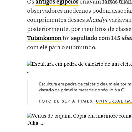
Os
antigos egípcios
criavam
faixas tria
observadores modernos podem associar
comprimentos desses
shendyt
variava
posteriormente, por membros de classes
Tutankamon
foi
sepultado com 145
she
com ele para o submundo.
Escultura em pedra de calcário de um eleitor m
datado da primeira metade do século 6 a.C.
FOTO DE
SEPIA TIMES,
UNIVERSAL I