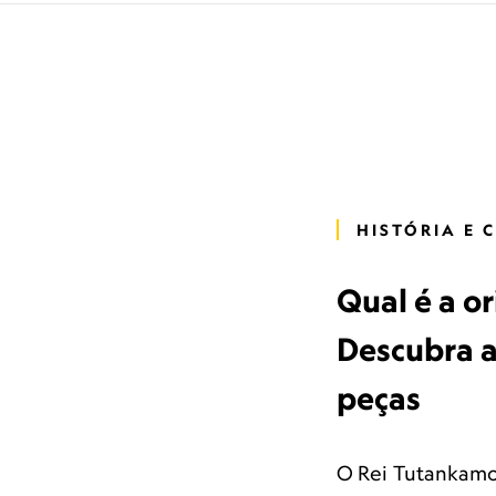
HISTÓRIA E 
Qual é a o
Descubra a 
peças
O Rei Tutankamon