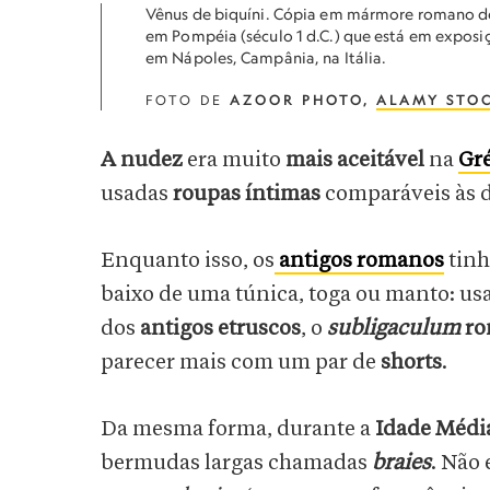
Vênus de biquíni. Cópia em mármore romano de 
em Pompéia (século 1 d.C.) que está em expos
em Nápoles, Campânia, na Itália.
FOTO DE
AZOOR PHOTO,
ALAMY STO
A nudez
era muito
mais aceitável
na
Gré
usadas
roupas íntimas
comparáveis às 
Enquanto isso, os
antigos romanos
tin
baixo de uma túnica, toga ou manto: u
dos
antigos etruscos
, o
subligaculum
ro
parecer mais com um par de
shorts
.
Da mesma forma, durante a
Idade Médi
bermudas largas chamadas
braies
. Não 