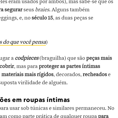
les eram usados por ambos), mas sabe-se que os
ra segurar
seus
braies
. Alguns também
eggings, e, no
século 15
, as duas peças se
os do que você pensa
)
ugar a
codpieces
(braguilha) que são
peças mais
cobrir
, mas para
proteger as partes íntimas
e
materiais mais rígidos
, decorados,
recheados
e
suposta virilidade de alguém.
ções em roupas íntimas
ara usar sob túnicas e similares permaneceu. No
am como parte prática de qualquer roupa
para