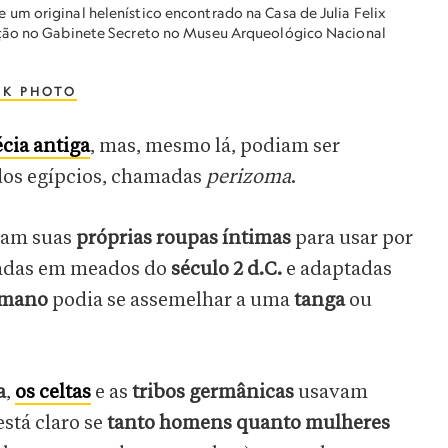
um original helenístico encontrado na Casa de Julia Felix
ição no Gabinete Secreto no Museu Arqueológico Nacional
CK PHOTO
cia antiga
, mas, mesmo lá, podiam ser
dos egípcios, chamadas
perizoma
.
ham suas
próprias roupas íntimas
para usar por
sadas em meados do
século 2 d.C.
e adaptadas
mano
podia se assemelhar a uma
tanga
ou
a
,
os celtas
e as
tribos germânicas
usavam
está claro se
tanto homens quanto mulheres