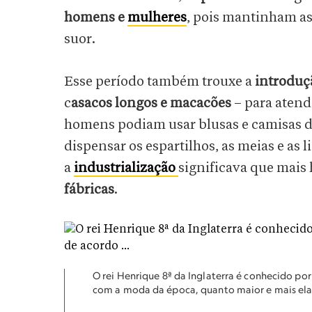
homens e
mulheres
, pois mantinham as 
suor.
Esse período também trouxe a
introduç
c
asacos longos e macacões
– para atend
homens podiam usar blusas e camisas d
dispensar os espartilhos, as meias e as li
a
industrialização
significava que mai
fábricas
.
O rei Henrique 8ª da Inglaterra é conhecido po
com a moda da época, quanto maior e mais el