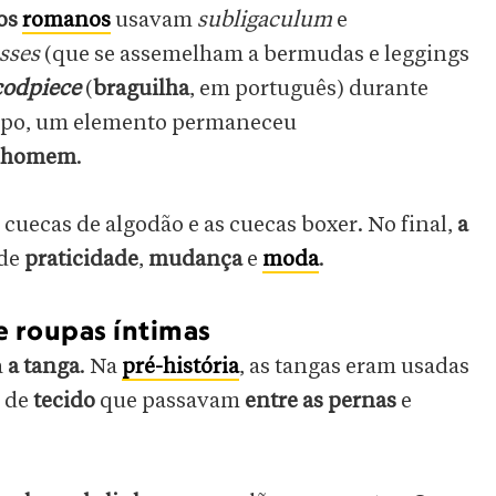
os
romanos
usavam
subligaculum
e
sses
(que se assemelham a bermudas e leggings
codpiece
(
braguilha
, em português) durante
empo, um elemento permaneceu
do homem
.
cuecas de algodão e as cuecas boxer. No final,
a
 de
praticidade
,
mudança
e
moda
.
e roupas íntimas
a
a tanga
. Na
pré-história
, as tangas eram usadas
s de
tecido
que passavam
entre as pernas
e