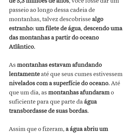
de 5,3 milhões de anos
, você fosse dar um
passeio ao longo dessa cadeia de
montanhas, talvez descobrisse
algo
estranho
:
um filete de água
,
descendo uma
das montanhas a partir do oceano
Atlântico
.
As
montanhas estavam afundando
lentamente
até que seus cumes estivessem
nivelados com a superfície do oceano
. Até
que um dia, as
montanhas afundaram
o
suficiente para que parte da
água
transbordasse de suas bordas
.
Assim que o fizeram,
a água abriu um