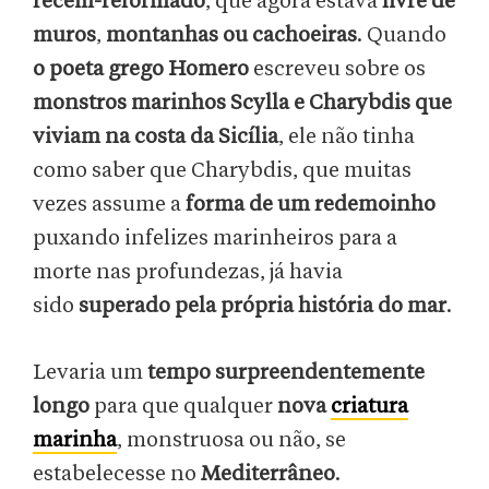
recém-reformado
, que agora estava
livre de
muros
,
montanhas ou cachoeiras
. Quando
o poeta grego Homero
escreveu sobre os
monstros marinhos Scylla e Charybdis
que
viviam na costa da Sicília
, ele não tinha
como saber que Charybdis, que muitas
vezes assume a
forma de um redemoinho
puxando infelizes marinheiros para a
morte nas profundezas, já havia
sido
superado pela própria história do mar
.
Levaria um
tempo surpreendentemente
longo
para que qualquer
nova
criatura
marinha
, monstruosa ou não, se
estabelecesse no
Mediterrâneo
.