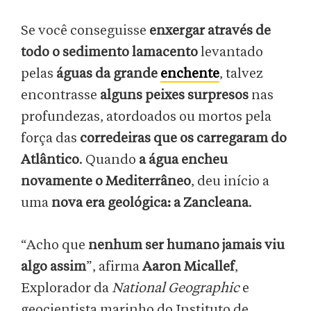
Se você conseguisse
enxergar através de
todo o sedimento lamacento
levantado
pelas
águas da grande
enchente
, talvez
encontrasse
alguns peixes surpresos
nas
profundezas, atordoados ou mortos pela
força das
corredeiras que os carregaram do
Atlântico
. Quando
a água encheu
novamente o Mediterrâneo
, deu início a
uma
nova era geológica: a Zancleana
.
“Acho que
nenhum ser humano jamais viu
algo assim
”, afirma
Aaron Micallef
,
Explorador da
National Geographic
e
geocientista marinho do Instituto de