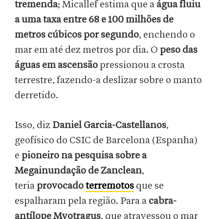
tremenda
; Micallef estima que a
água fluiu
a uma taxa entre 68 e 100 milhões de
metros cúbicos por segundo
, enchendo o
mar em até dez metros por dia. O
peso das
águas em ascensão
pressionou a crosta
terrestre, fazendo-a deslizar sobre o manto
derretido.
Isso, diz
Daniel Garcia-Castellanos
,
geofísico do CSIC de Barcelona (Espanha)
e
pioneiro na pesquisa sobre a
Megainundação de Zanclean
,
teria
provocado
terremotos
que se
espalharam pela região. Para a
cabra-
antílope Myotragus
, que atravessou o mar