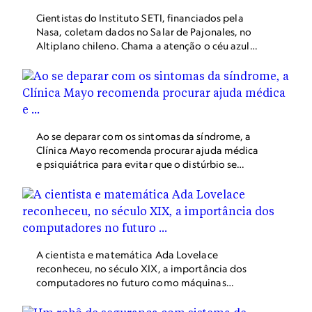
Cientistas do Instituto SETI, financiados pela
Nasa, coletam dados no Salar de Pajonales, no
Altiplano chileno. Chama a atenção o céu azul
da região, que pode receber neve durante o
inverno em sua parte mais montanhosa. Céus
bastante azuis são características da primavera.
Ao se deparar com os sintomas da síndrome, a
Clínica Mayo recomenda procurar ajuda médica
e psiquiátrica para evitar que o distúrbio se
agrave no paciente.
A cientista e matemática Ada Lovelace
reconheceu, no século XIX, a importância dos
computadores no futuro como máquinas
capazes de responder a problemas matemáticos
através da programação.