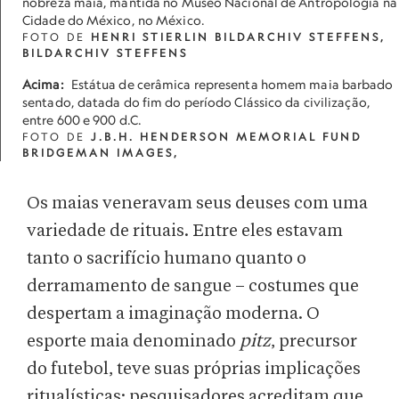
nobreza maia, mantida no Museo Nacional de Antropologia na
Cidade do México, no México.
FOTO DE
HENRI STIERLIN BILDARCHIV STEFFENS,
BILDARCHIV STEFFENS
Acima:
Estátua de cerâmica representa homem maia barbado
sentado, datada do fim do período Clássico da civilização,
entre 600 e 900 d.C.
FOTO DE
J.B.H. HENDERSON MEMORIAL FUND
BRIDGEMAN IMAGES,
Os maias veneravam seus deuses com uma
variedade de rituais. Entre eles estavam
tanto o sacrifício humano quanto o
derramamento de sangue – costumes que
despertam a imaginação moderna. O
esporte maia denominado
pitz
, precursor
do futebol, teve suas próprias implicações
ritualísticas: pesquisadores acreditam que