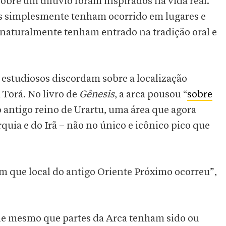
sobre um dilúvio foram inspirados na vida real.
s simplesmente tenham ocorrido em lugares e
s naturalmente tenham entrado na tradição oral e
 estudiosos discordam sobre a localização
 Torá. No livro de
Gênesis
, a arca pousou “
sobre
o antigo reino de Urartu, uma área que agora
rquia e do Irã – não no único e icônico pico que
 que local do antigo Oriente Próximo ocorreu”,
ue mesmo que partes da Arca tenham sido ou