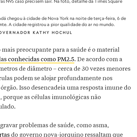
as N95 caso precisem sair. Na foto, detalhe da Times Square
á chegou à cidade de Nova York na noite de terça-feira, 6 de
nte. A cidade registrou a pior qualidade do ar no mundo.
GOVERNADOR KATHY HOCHUL
 mais preocupante para a saúde é o material
las conhecidas como PM2.5
. De acordo com a
etros de diâmetro – cerca de 30 vezes menores
ículas podem se alojar profundamente nos
 órgão. Isso desencadeia uma resposta imune do
o, porque as células imunológicas não
ulado.
agravar problemas de saúde, como asma,
rtas
do governo nova-iorquino ressaltam que