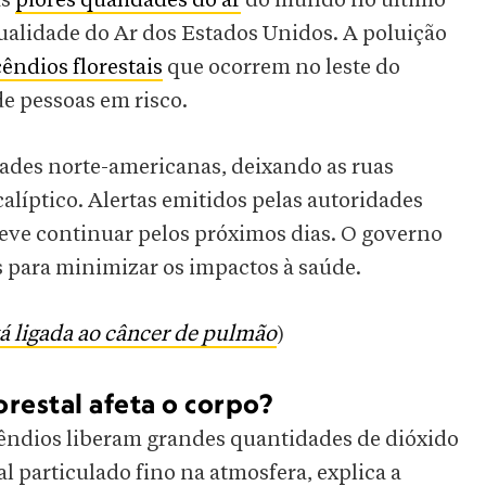
as
piores qualidades do ar
do mundo no último
ualidade do Ar dos Estados Unidos. A poluição
êndios florestais
que ocorrem no leste do
e pessoas em risco.
ades norte-americanas, deixando as ruas
líptico. Alertas emitidos pelas autoridades
eve continuar pelos próximos dias. O governo
 para minimizar os impactos à saúde.
á ligada ao câncer de pulmão
)
restal afeta o corpo?
ncêndios liberam grandes quantidades de dióxido
 particulado fino na atmosfera, explica a