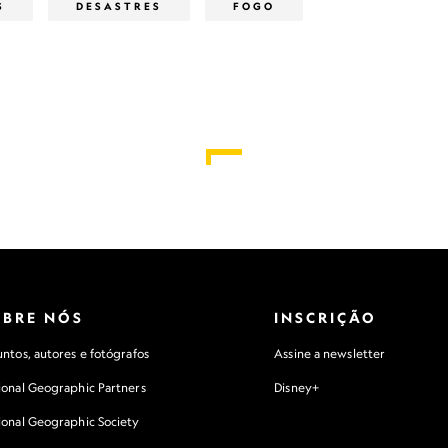
S
DESASTRES
FOGO
OBRE NÓS
INSCRIÇÃO
ntos, autores e fotógrafos
Assine a newsletter
ional Geographic Partners
Disney+
ional Geographic Society