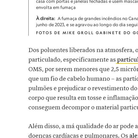
casa com portas e janelas fechadas e usem máscar
envolta em fumaça
À direita:
A fumaça de grandes incêndios no Canad
junho de 2023, e se agravou ao longo do dia segui
FOTOS DE MIKE GROLL GABINETE DO 
Dos poluentes liberados na atmosfera, o
particulado, especificamente as
partícu
OMS, por serem menores que 2,5 micrôm
que um fio de cabelo humano – as part
pulmões e prejudicar o revestimento do
corpo que resulta em tosse e inflamaçã
conseguem decompor o material partic
Além disso, a má qualidade do ar pode 
doenças cardíacas e pulmonares. Os
ale