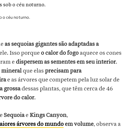
b o céu noturno.
ue
as sequoias gigantes são adaptadas a
ele. Isso porque
o calor do fogo
aquece os cones
bram e
dispersem as sementes em seu interior
.
o mineral
que elas
precisam para
ira
e as árvores que competem pela luz solar de
a grossa
dessas plantas, que têm cerca de 46
rvore do calor
.
e
Sequoia
e
Kings Canyon
,
aiores árvores do mundo
em volume
, observa a