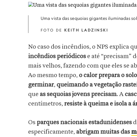
Uma vista das sequoias gigantes iluminadas so
FOTO DE
KEITH LADZINSKI
No caso dos incêndios, o NPS explica q
incêndios periódicos
e até “precisam” d
mais velhos, fazendo com que eles se a
Ao mesmo tempo,
o calor prepara o sol
germinar
,
queimando a vegetação raste
que
as sequoias jovens precisam
. A
casc
centímetros,
resiste à queima e isola a á
Os
parques nacionais estadunidenses
d
especificamente,
abrigam muitas das
m