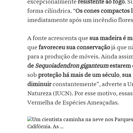
excepcionalmente
resistente ao fogo
. S
forma cilíndrica. “
Os cones compactos 
imediatamente após um incêndio florest
A fonte acrescenta que
sua madeira é m
que
favoreceu sua conservação
já que n
para a produção de móveis. Ainda assim
de
Sequoiadendron giganteum
estarem 
sob
proteção há mais de um século
,
sua 
diminuir
constantemente”, adverte a U
Natureza (IUCN). Por esse motivo, essa
Vermelha de Espécies Ameaçadas.