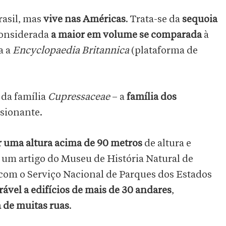
rasil, mas
vive nas Américas
. Trata-se da
sequoia
considerada
a maior em volume se comparada
à
a a
Encyclopaedia Britannica
(plataforma de
.
da família
Cupressaceae
– a
família dos
ssionante.
r uma altura acima de 90 metros
de altura e
a um artigo do Museu de História Natural de
com o Serviço Nacional de Parques dos Estados
rável a edifícios de mais de 30 andares
,
a de muitas ruas
.