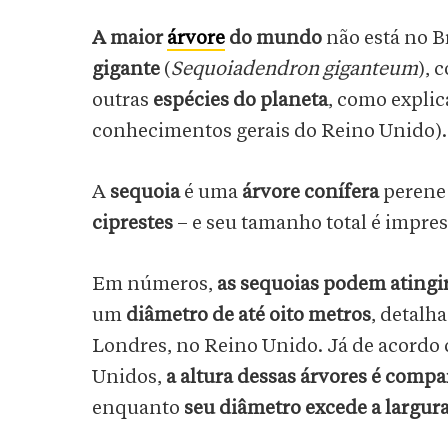
A maior
árvore
do mundo
não está no B
gigante
(
Sequoiadendron giganteum
), 
outras
espécies do planeta
, como explic
conhecimentos gerais do Reino Unido)
A
sequoia
é uma
árvore conífera
perene 
ciprestes
– e seu tamanho total é impre
Em números,
as sequoias podem atingi
um
diâmetro de até oito metros
, detalh
Londres, no Reino Unido. Já de acordo 
Unidos,
a altura dessas árvores é compa
enquanto
seu diâmetro excede a largur