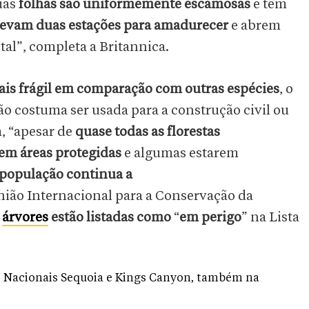
uas
folhas são uniformemente escamosas
e têm
levam duas estações para amadurecer
e abrem
al”, completa a Britannica.
ais frágil em comparação com outras espécies
, o
ão costuma ser usada para a construção civil ou
, “apesar de
quase todas as florestas
em áreas protegidas
e algumas estarem
população continua a
nião Internacional para a Conservação da
s
árvores
estão listadas como
“
em perigo
” na Lista