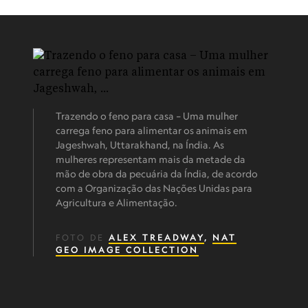
Trazendo o feno para casa – Uma mulher
carrega feno para alimentar os animais em
Jageshwah, Uttarakhand, na Índia. As
mulheres representam mais da metade da
mão de obra da pecuária da Índia, de acordo
com a Organização das Nações Unidas para
Agricultura e Alimentação.
FOTO DE
ALEX TREADWAY
,
NAT
GEO IMAGE COLLECTION