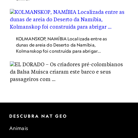
KOLMANSKOP, NAMÍBIA Localizada entre as
dunas de areia do Deserto da Namíbia,
Kolmanskop foi construída para abrigar
trabalhadores de uma mina de diamantes das
redondezas. A cidade foi abandonada no meio
dos anos 1950 e desde então o deserto a vem
consumindo, quase enchendo de areia o que um
dia foram grandes casarões. Entretanto, os
interiores de poucos prédios estão em boas
condições. Dica de viagem: A cidade vizinha de
Lüderitz é um bom lugar de hospedagem para
explorar Kolmanskop e outras cidades
abandonadas na região.
DESCUBRA NAT GEO
Animais