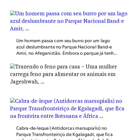
estresse.
Um homem passa com seu burro por um lago
azul deslumbrante no Parque Nacional Band-e
Amir, no Afeganistão. Embora o parque já tenha
contado com as primeiras guardas florestais do
país em outros tempos, a entrada de mulheres
no Band-e Amir é proibida desde 2023, quando o
Talibã emitiu um decreto proibindo a entrada
de turistas do sexo feminino devido a violações
do "pudor".
Cabra-de-leque (Antidorcas marsupialis) no
Parque Transfronteiriço de Kgalagadi, que fica