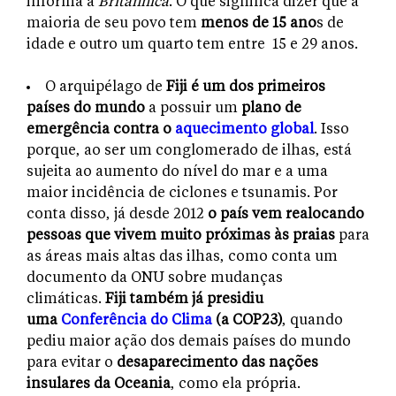
informa a
Britannica
. O que significa dizer que a
maioria de seu povo tem
menos de 15 ano
s de
idade e outro um quarto tem entre 15 e 29 anos.
O arquipélago de
Fiji é um dos primeiros
países do mundo
a possuir um
plano de
emergência contra o
aquecimento global
. Isso
porque, ao ser um conglomerado de ilhas, está
sujeita ao aumento do nível do mar e a uma
maior incidência de ciclones e tsunamis. Por
conta disso, já desde 2012
o país vem realocando
pessoas que vivem muito próximas às praias
para
as áreas mais altas das ilhas, como conta um
documento da ONU sobre mudanças
climáticas.
Fiji também já presidiu
uma
Conferência do Clima
(a COP23)
, quando
pediu maior ação dos demais países do mundo
para evitar o
desaparecimento das nações
insulares da Oceania
, como ela própria.